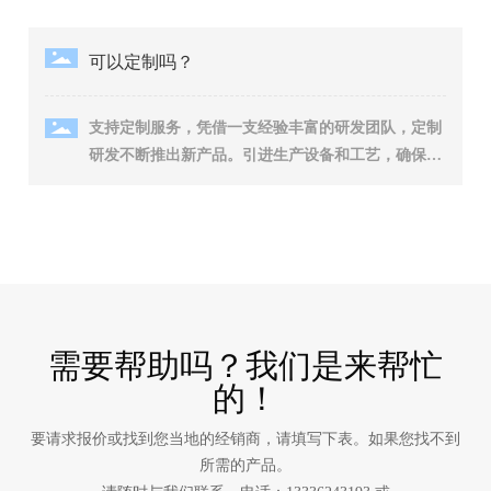
面表现出色，‌特别适合于需要承受高拉伸应力的应用
场景。‌ 多向增强碳纤维预浸料：‌与单向增强相对，‌
可以定制吗？
多向增强碳纤维预浸料中的碳纤维在多个方向上排
列，‌这种排列方式提供了更好的各向同性，‌即材料在
支持定制服务，凭借一支经验丰富的研发团队，定制
各个方向上的性能相对均衡。‌多向增强预浸料适用于
研发不断推出新产品。引进生产设备和工艺，确保产
需要承受多方向应力的复杂结构，‌能够提供更好的整
品质量稳定。
体性能和稳定性。‌
需要帮助吗？我们是来帮忙
的！
要请求报价或找到您当地的经销商，请填写下表。如果您找不到
所需的产品。