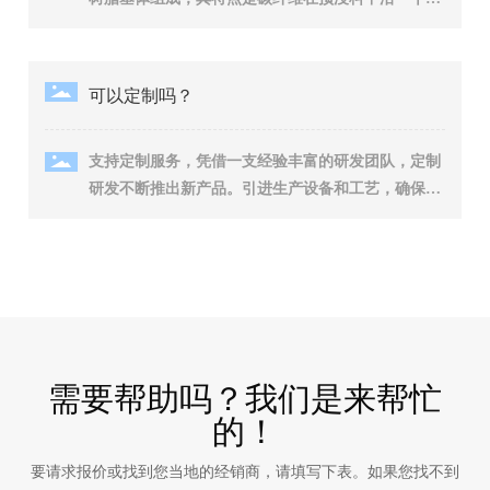
向排列，‌这种排列方式使得材料在拉伸强度和刚度方
面表现出色，‌特别适合于需要承受高拉伸应力的应用
场景。‌ 多向增强碳纤维预浸料：‌与单向增强相对，‌
可以定制吗？
多向增强碳纤维预浸料中的碳纤维在多个方向上排
列，‌这种排列方式提供了更好的各向同性，‌即材料在
支持定制服务，凭借一支经验丰富的研发团队，定制
各个方向上的性能相对均衡。‌多向增强预浸料适用于
研发不断推出新产品。引进生产设备和工艺，确保产
需要承受多方向应力的复杂结构，‌能够提供更好的整
品质量稳定。
体性能和稳定性。‌
需要帮助吗？我们是来帮忙
的！
要请求报价或找到您当地的经销商，请填写下表。如果您找不到