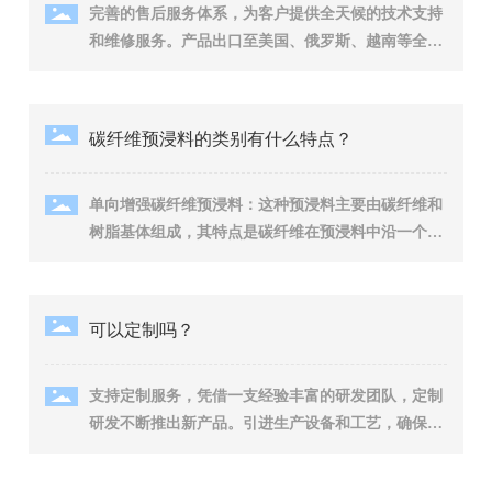
完善的售后服务体系，为客户提供全天候的技术支持
和维修服务。产品出口至美国、俄罗斯、越南等全球
10多个国家。
碳纤维预浸料的类别有什么特点？
单向增强碳纤维预浸料：‌这种预浸料主要由碳纤维和
树脂基体组成，‌其特点是碳纤维在预浸料中沿一个方
向排列，‌这种排列方式使得材料在拉伸强度和刚度方
面表现出色，‌特别适合于需要承受高拉伸应力的应用
场景。‌ 多向增强碳纤维预浸料：‌与单向增强相对，‌
可以定制吗？
多向增强碳纤维预浸料中的碳纤维在多个方向上排
列，‌这种排列方式提供了更好的各向同性，‌即材料在
支持定制服务，凭借一支经验丰富的研发团队，定制
各个方向上的性能相对均衡。‌多向增强预浸料适用于
研发不断推出新产品。引进生产设备和工艺，确保产
需要承受多方向应力的复杂结构，‌能够提供更好的整
品质量稳定。
体性能和稳定性。‌